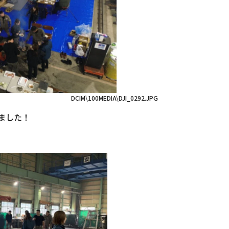
DCIM\100MEDIA\DJI_0292.JPG
ました！