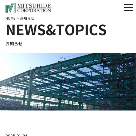
HOME
>
お知らせ
N
E
W
S
&
T
O
P
I
C
S
お知らせ
2025.01.04