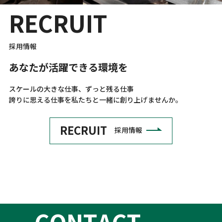
R
E
C
R
U
I
T
採用情報
あ
な
た
が
活
躍
で
き
る
環
境
を
スケールの大きな仕事、ずっと残る仕事
誇りに思える仕事を私たちと一緒に創り上げませんか。
RECRUIT
採用情報
C
O
N
T
A
C
T