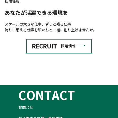
採用情報
あ
な
た
が
活
躍
で
き
る
環
境
を
スケールの大きな仕事、ずっと残る仕事
誇りに思える仕事を私たちと一緒に創り上げませんか。
RECRUIT
採用情報
C
O
N
T
A
C
T
お問合せ